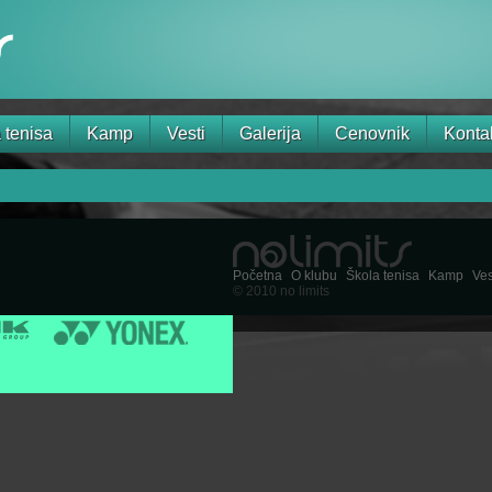
 tenisa
Kamp
Vesti
Galerija
Cenovnik
Kontak
Početna
O klubu
Škola tenisa
Kamp
Ves
© 2010 no limits