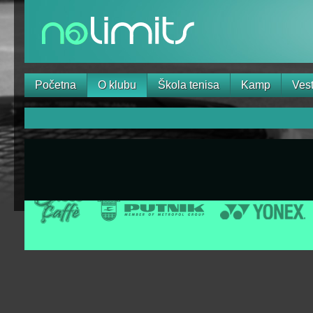
Početna
O klubu
Škola tenisa
Kamp
Vest