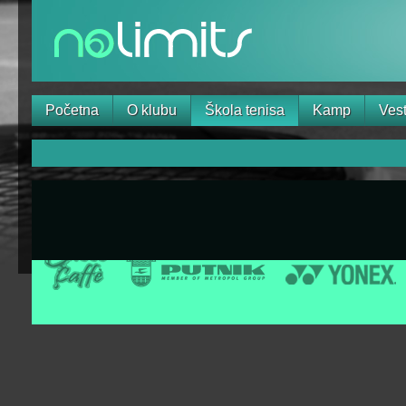
Početna
O klubu
Škola tenisa
Kamp
Vest