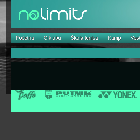
Početna
O klubu
Škola tenisa
Kamp
Vest